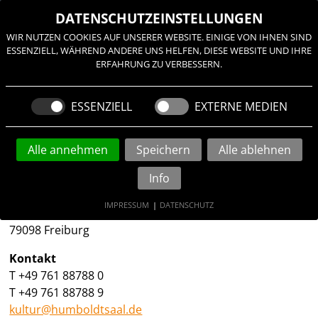
≡
DATENSCHUTZEINSTELLUNGEN
WIR NUTZEN COOKIES AUF UNSERER WEBSITE. EINIGE VON IHNEN SIND
ESSENZIELL, WÄHREND ANDERE UNS HELFEN, DIESE WEBSITE UND IHRE
ERFAHRUNG ZU VERBESSERN.
IMPRESSUM
ESSENZIELL
EXTERNE MEDIEN
Alle annehmen
Speichern
Alle ablehnen
Info
Postadresse
Resonance e.V.
IMPRESSUM
|
DATENSCHUTZ
Humboldtstraße 2
79098 Freiburg
Kontakt
T +49 761 88788 0
T +49 761 88788 9
kultur@humboldtsaal.de