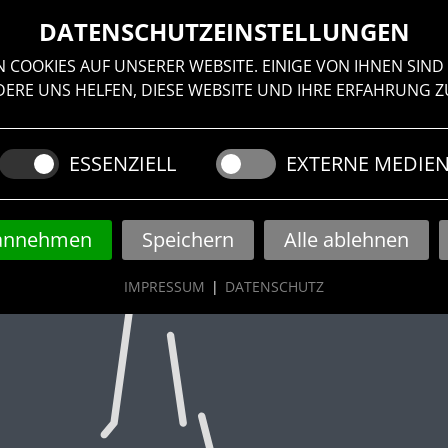
DATENSCHUTZEINSTELLUNGEN
NSTALTUNGEN
ÜBER UNS
/ DACHLUKE \
N
 COOKIES AUF UNSERER WEBSITE. EINIGE VON IHNEN SIND 
RE UNS HELFEN, DIESE WEBSITE UND IHRE ERFAHRUNG Z
ESSENZIELL
EXTERNE MEDIE
 annehmen
Speichern
Alle ablehnen
IMPRESSUM
|
DATENSCHUTZ