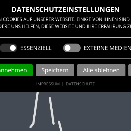
DATENSCHUTZEINSTELLUNGEN
NSTALTUNGEN
ÜBER UNS
/ DACHLUKE \
N
 COOKIES AUF UNSERER WEBSITE. EINIGE VON IHNEN SIND 
RE UNS HELFEN, DIESE WEBSITE UND IHRE ERFAHRUNG Z
ESSENZIELL
EXTERNE MEDIE
 annehmen
Speichern
Alle ablehnen
IMPRESSUM
|
DATENSCHUTZ