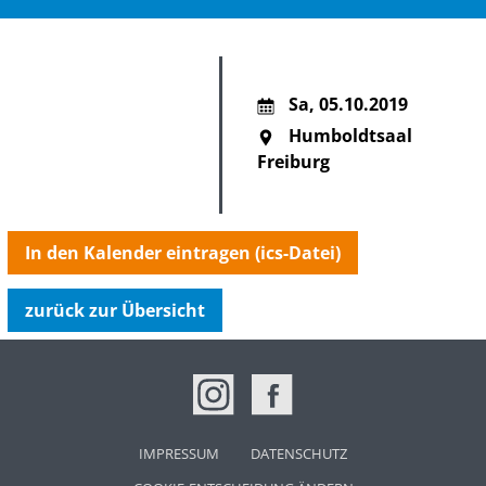
Sa
,
05.10.2019
Humboldtsaal
Freiburg
In den Kalender eintragen (ics-Datei)
zurück zur Übersicht
NAVIGATION
IMPRESSUM
DATENSCHUTZ
ÜBERSPRINGEN