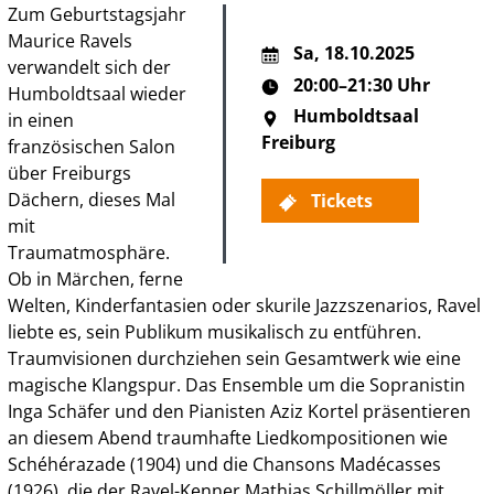
Zum Geburtstagsjahr
Maurice Ravels
Sa
,
18.10.2025
verwandelt sich der
20:00–21:30 Uhr
Humboldtsaal wieder
Humboldtsaal
in einen
Freiburg
französischen Salon
über Freiburgs
Dächern, dieses Mal
Tickets
mit
Traumatmosphäre.
Ob in Märchen, ferne
Welten, Kinderfantasien oder skurile Jazzszenarios, Ravel
liebte es, sein Publikum musikalisch zu entführen.
Traumvisionen durchziehen sein Gesamtwerk wie eine
magische Klangspur. Das Ensemble um die Sopranistin
Inga Schäfer und den Pianisten Aziz Kortel präsentieren
an diesem Abend traumhafte Liedkompositionen wie
Schéhérazade (1904) und die Chansons Madécasses
(1926), die der Ravel-Kenner Mathias Schillmöller mit