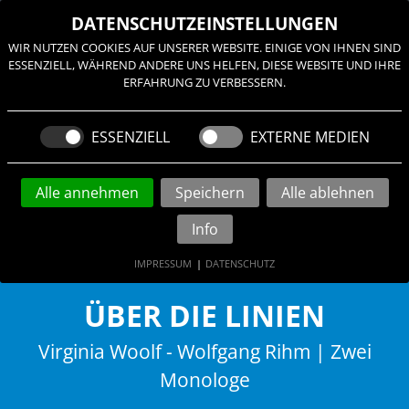
≡
DATENSCHUTZEINSTELLUNGEN
WIR NUTZEN COOKIES AUF UNSERER WEBSITE. EINIGE VON IHNEN SIND
ESSENZIELL, WÄHREND ANDERE UNS HELFEN, DIESE WEBSITE UND IHRE
ERFAHRUNG ZU VERBESSERN.
ESSENZIELL
EXTERNE MEDIEN
Alle annehmen
Speichern
Alle ablehnen
Info
•
•
IMPRESSUM
|
DATENSCHUTZ
© Manu Theobaldt
ÜBER DIE LINIEN
Virginia Woolf - Wolfgang Rihm | Zwei
Monologe