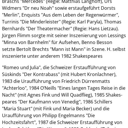
Braschs "Mercedes" (Regie: Matthias Langhoff), Urs
Widmers "Dr neu Noah" sowie erstaufgeführt Dorsts
"Merlin", Enquists "Aus dem Leben der Regenwürmer",
Turrinis "Die Minderleister" (Regie: Karl Paryla), Thomas
Bernhards "Der Theatermacher" (Regie: Hans Lietzau).
Jürgen Flimm sorgte mit seiner Inszenierung von Lessings
"Minna von Barnhelm" für Aufsehen, Benno Besson
setzte Bertolt Brechts "Mann ist Mann" in Szene. H. selbst
inszenierte unter anderem 1982 Shakespeares
"Romeo und Julia", die Schweizer Erstaufführung von
Süskinds "Der Kontrabass" (mit Hubert Kronlachner),
1983 die Uraufführung von Friedrich Dürrenmatts
"Achterloo", 1984 O’Neills "Eines langen Tages Reise in die
Nacht" (mit Agnes Fink und Will Quadflieg), 1985 Shakes­
peares "Der Kaufmann von Venedig", 1986 Schillers
"Maria Stuart" (mit Fink und Maria Becker) und die
Uraufführung von Philipp Engelmanns "Die
Hochzeitsfahrt", 1987 die Schweizer Erstaufführung von