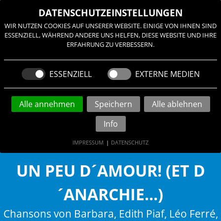
≡
DATENSCHUTZEINSTELLUNGEN
WIR NUTZEN COOKIES AUF UNSERER WEBSITE. EINIGE VON IHNEN SIND
ESSENZIELL, WÄHREND ANDERE UNS HELFEN, DIESE WEBSITE UND IHRE
ERFAHRUNG ZU VERBESSERN.
ESSENZIELL
EXTERNE MEDIEN
Alle annehmen
Speichern
Alle ablehnen
Info
IMPRESSUM
|
DATENSCHUTZ
UN PEU D´AMOUR! (ET D
´ANARCHIE...)
Chansons von Barbara, Edith Piaf, Léo Ferré,